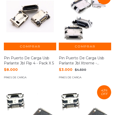
Pin Puerto De Carga Usb
Pin Puerto De Carga Usb
Parlante Jbl Flip 4 - Pack X 5
Parlante Jbl Xtreme -
Instalamos
$8.000
$3.000
$4.500
PINES DE CARGA
PINES DE CARGA
43
%
OFF