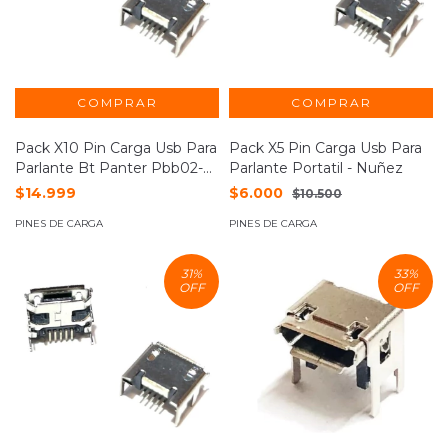
Pack X10 Pin Carga Usb Para
Pack X5 Pin Carga Usb Para
Parlante Bt Panter Pbb02-
Parlante Portatil - Nuñez
bk
$14.999
$6.000
$10.500
PINES DE CARGA
PINES DE CARGA
31
%
33
%
OFF
OFF