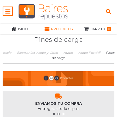
0
INICIO
PRODUCTOS
CARRITO
Pines de carga
Inicio
-
Electrónica, Audio y Video
-
Audio
-
Audio Portátil
-
Pines
de carga
ENVIAMOS TU COMPRA
Entregas a todo el país