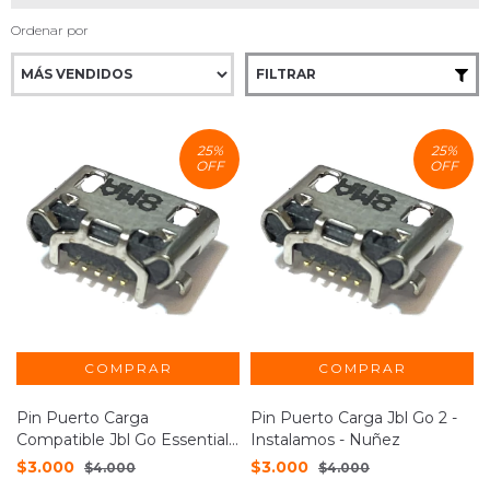
Ordenar por
FILTRAR
25
%
25
%
OFF
OFF
Pin Puerto Carga
Pin Puerto Carga Jbl Go 2 -
Compatible Jbl Go Essential -
Instalamos - Nuñez
Instalamos
$3.000
$3.000
$4.000
$4.000