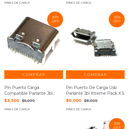
PINES DE CARGA
PINES DE CARGA
30
%
25
%
OFF
OFF
Pin Puerto Carga
Pin Puerto De Carga Usb
Compatible Parlante Jbl
Parlante Jbl Xtreme Pack X 5
Xtreme 3
$3.500
$6.000
$5.000
$8.000
PINES DE CARGA
PINES DE CARGA
33
%
OFF