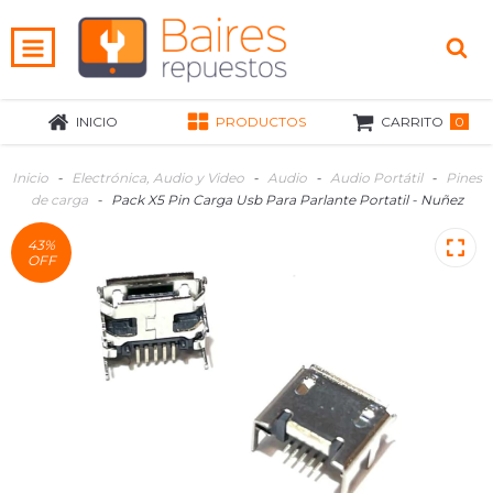
0
INICIO
PRODUCTOS
CARRITO
Inicio
-
Electrónica, Audio y Video
-
Audio
-
Audio Portátil
-
Pines
de carga
-
Pack X5 Pin Carga Usb Para Parlante Portatil - Nuñez
43
%
OFF