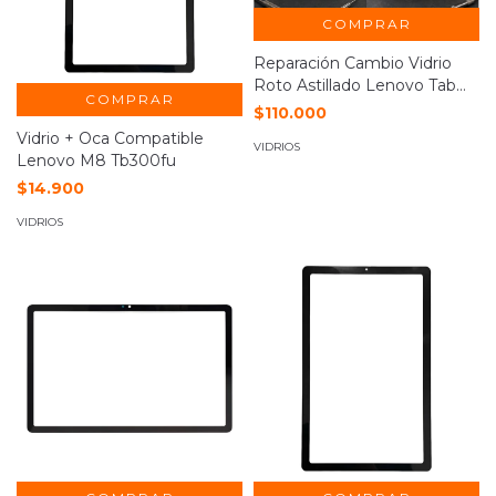
COMPRAR
Reparación Cambio Vidrio
Roto Astillado Lenovo Tab
COMPRAR
Plus Tb 351fu
$110.000
Vidrio + Oca Compatible
VIDRIOS
Lenovo M8 Tb300fu
$14.900
VIDRIOS