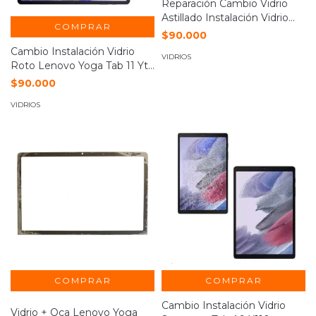
Reparación Cambio Vidrio
Astillado Instalación Vidrio
COMPRAR
Lenovo Tab 11 Pro Tb-j706f
$90.000
Cambio Instalación Vidrio
VIDRIOS
Roto Lenovo Yoga Tab 11 Yt-
j706f
$90.000
VIDRIOS
COMPRAR
Cambio Instalación Vidrio
Vidrio + Oca Lenovo Yoga