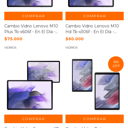
COMPRAR
COMPRAR
Cambio Vidrio Lenovo M10
Cambio Vidrio Lenovo M10
Plus Tb-x606f - En El Día -
Hd Tb-x306f - En El Día -
Nuñez
Nuñez
$75.000
$60.000
VIDRIOS
VIDRIOS
19
%
OFF
COMPRAR
COMPRAR