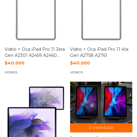
Vidrio + Oca iPad Pro 11 3era
Vidrio + Oca iPad Pro 11 4ta
Gen A2301 A2459 A2460
Gen A2758 A2761
A2377
$40.000
$40.000
VIDRIOS
VIDRIOS
COMPRAR