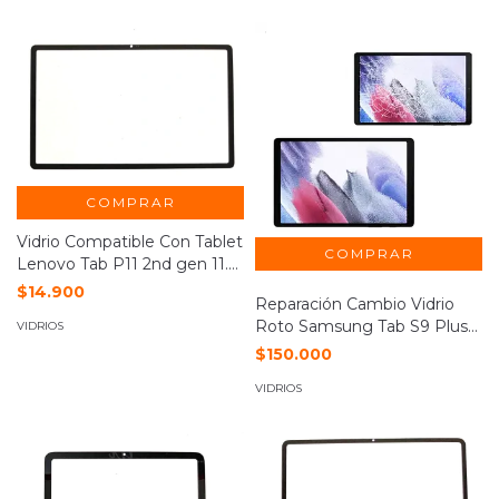
COMPRAR
Vidrio Compatible Con Tablet
Lenovo Tab P11 2nd gen 11.5
Tb350fu
$14.900
Reparación Cambio Vidrio
Roto Samsung Tab S9 Plus
VIDRIOS
Sm-x810
$150.000
VIDRIOS