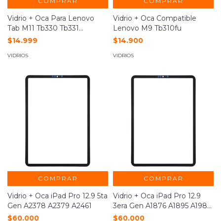
COMPRAR
COMPRAR
Vidrio + Oca Para Lenovo
Vidrio + Oca Compatible
Tab M11 Tb330 Tb331
Lenovo M9 Tb310fu
Tb330fu
$14.999
$14.900
VIDRIOS
VIDRIOS
COMPRAR
COMPRAR
Vidrio + Oca iPad Pro 12.9 5ta
Vidrio + Oca iPad Pro 12.9
Gen A2378 A2379 A2461
3era Gen A1876 A1895 A1983
A2014
$60.000
$60.000