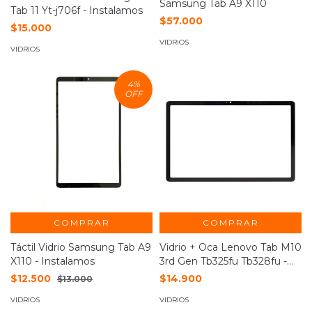
Samsung Tab A9 X110
Tab 11 Yt-j706f - Instalamos
$57.000
$15.000
VIDRIOS
VIDRIOS
4
%
OFF
COMPRAR
COMPRAR
Táctil Vidrio Samsung Tab A9
Vidrio + Oca Lenovo Tab M10
X110 - Instalamos
3rd Gen Tb325fu Tb328fu -
Nuñez
$12.500
$14.900
$13.000
VIDRIOS
VIDRIOS