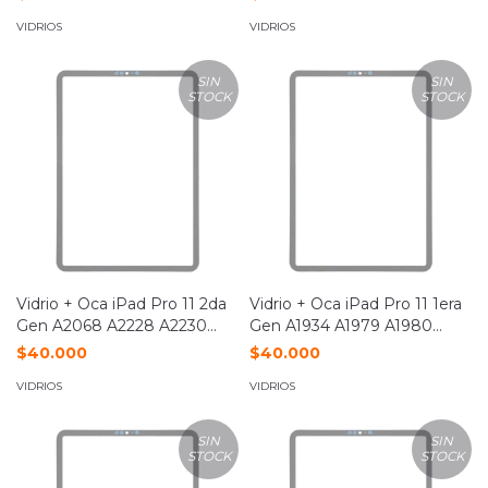
VIDRIOS
VIDRIOS
SIN
SIN
STOCK
STOCK
Vidrio + Oca iPad Pro 11 2da
Vidrio + Oca iPad Pro 11 1era
Gen A2068 A2228 A2230
Gen A1934 A1979 A1980
A2231
A2013
$40.000
$40.000
VIDRIOS
VIDRIOS
SIN
SIN
STOCK
STOCK