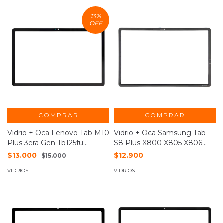
13
%
OFF
COMPRAR
COMPRAR
Vidrio + Oca Lenovo Tab M10
Vidrio + Oca Samsung Tab
Plus 3era Gen Tb125fu
S8 Plus X800 X805 X806
Tb128fu
Nuñez
$13.000
$12.900
$15.000
VIDRIOS
VIDRIOS