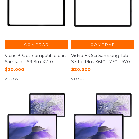
COMPRAR
COMPRAR
Vidrio + Oca compatible para
Vidrio + Oca Samsung Tab
Samsung S9 Sm-X710
S7 Fe Plus X610 T730 T970
Nuñez
$20.000
$20.000
VIDRIOS
VIDRIOS