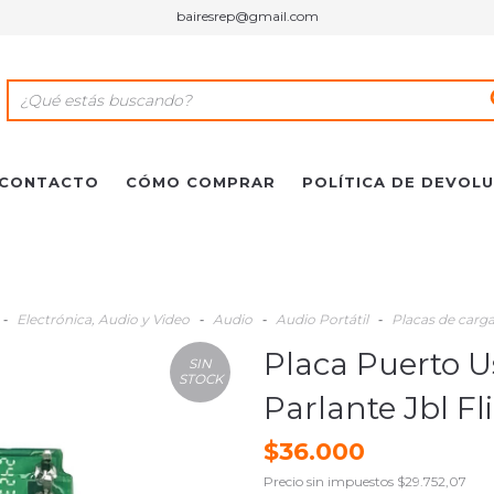
bairesrep@gmail.com
CONTACTO
CÓMO COMPRAR
POLÍTICA DE DEVOL
-
Electrónica, Audio y Video
-
Audio
-
Audio Portátil
-
Placas de carg
Placa Puerto 
SIN
STOCK
Parlante Jbl Fl
$36.000
Precio sin impuestos
$29.752,07