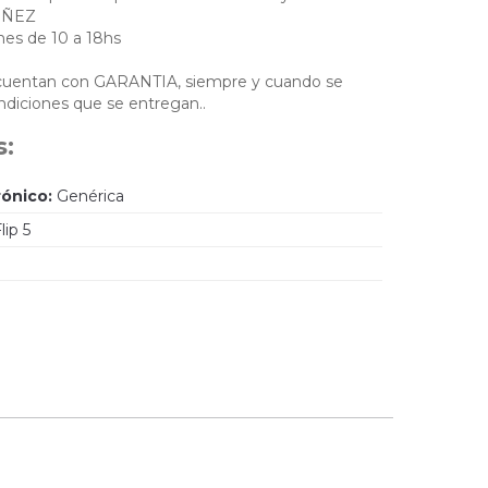
NUÑEZ
nes de 10 a 18hs
 cuentan con GARANTIA, siempre y cuando se
diciones que se entregan..
s:
rónico:
Genérica
ip 5