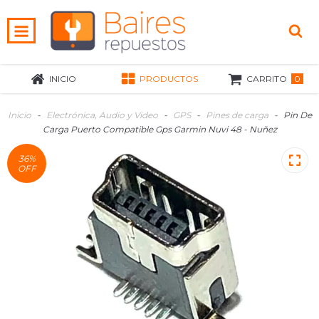
0
INICIO
PRODUCTOS
CARRITO
Inicio
-
Electrónica, Audio y Video
-
GPS
-
Pines de carga
-
Pin De
Carga Puerto Compatible Gps Garmin Nuvi 48 - Nuñez
36
%
OFF